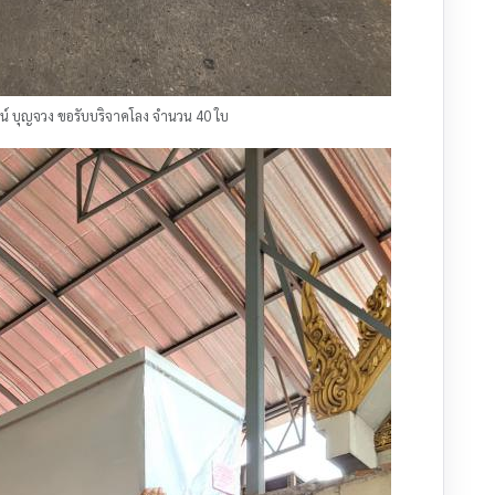
น์ บุญจวง ขอรับบริจาคโลง จำนวน 40 ใบ