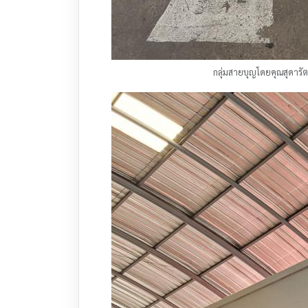
กลุ่มสายบุญโดยคุณสุดารัต