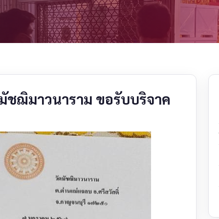
ัดมัชฌิมาวนาราม ขอรับบริจาค