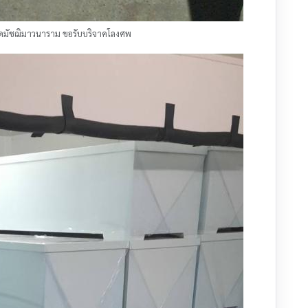
วัดมัชฌิมาวนาราม ขอรับบริจาคโลงศพ